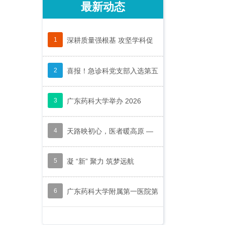
最新动态
深耕质量强根基 攻坚学科促
1
喜报！急诊科党支部入选第五
2
广东药科大学举办 2026
3
天路映初心，医者暖高原 —
4
凝 “新” 聚力 筑梦远航
5
广东药科大学附属第一医院第
6