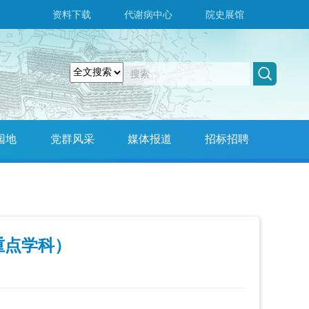
资料下载
代谢病中心
院史展馆
园地
党群风采
媒体报道
招标招聘
重点学科）