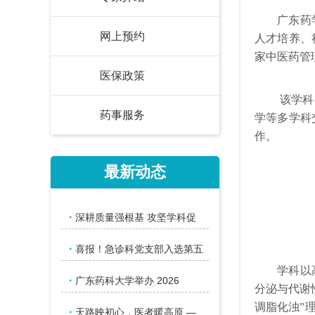
广东药学院
网上预约
人才培养、
家中医药管
医保政策
该学科在郭
药事服务
学等多学科
作。
最新动态
·
深耕质量强根基 攻坚学科促
·
喜报！急诊科党支部入选第五
学科以高脂
·
广东药科大学举办 2026
分泌与代谢
调脂化浊”
·
天路映初心，医者暖高原 —