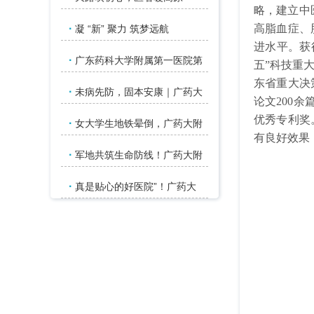
略，建立中
·
高脂血症、
凝 “新” 聚力 筑梦远航
进水平。获
·
广东药科大学附属第一医院第
五”科技重
东省重大决
·
未病先防，固本安康｜广药大
论文200余
优秀专利奖
·
女大学生地铁晕倒，广药大附
有良好效果
·
军地共筑生命防线！广药大附
·
真是贴心的好医院”！广药大