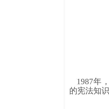
1987
的宪法知