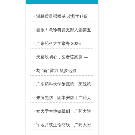
·
深耕质量强根基 攻坚学科促
·
喜报！急诊科党支部入选第五
·
广东药科大学举办 2026
·
天路映初心，医者暖高原 —
·
凝 “新” 聚力 筑梦远航
·
广东药科大学附属第一医院第
·
未病先防，固本安康｜广药大
·
女大学生地铁晕倒，广药大附
·
军地共筑生命防线！广药大附