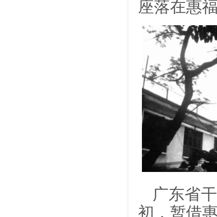
座落在惠
广东省干
初，暂借