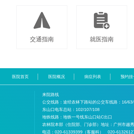
交通指南
就医指南
医院首页
医院概况
病症列表
预约挂
来院路线
公交线路：途经农林下路站的公交车线路：
16/63
东山口电车总站：
102/107/108
地铁线路：
地铁一号线东山口站C出口
农林院本部（住院部、门诊部）地址：
广州市越秀
电话：
020-61339399（客服科） 020-6132