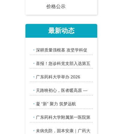
价格公示
最新动态
·
深耕质量强根基 攻坚学科促
·
喜报！急诊科党支部入选第五
·
广东药科大学举办 2026
·
天路映初心，医者暖高原 —
·
凝 “新” 聚力 筑梦远航
·
广东药科大学附属第一医院第
·
未病先防，固本安康｜广药大