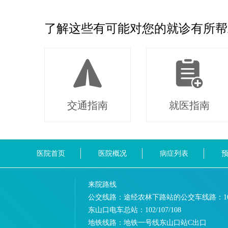
了解这些有可能对您的就诊有所帮
交通指南
就医指南
医院首页
医院概况
病症列表
来院路线
公交线路：途经农林下路站的公交车线路：
1
东山口电车总站：
102/107/108
地铁线路：
地铁一号线东山口站C出口