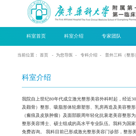
科室首页
科室介绍
专家团队
当前位置：
首页
- 为您导医 -
专科介绍
-
普外三科（整形
科室介绍
我院自上世纪80年代成立激光整形美容外科时起，经近
及颧骨）整形、吸脂形体轮廓塑形、乳房再造及美容整形
（瘢痕及皮肤肿瘤）及面部眼周年轻化抗衰老美容整形为
整形美容博士、硕士组成的高水平专业队伍。我科为国家
免费咨询。 我科目前已形成激光整形美容门诊部，整形