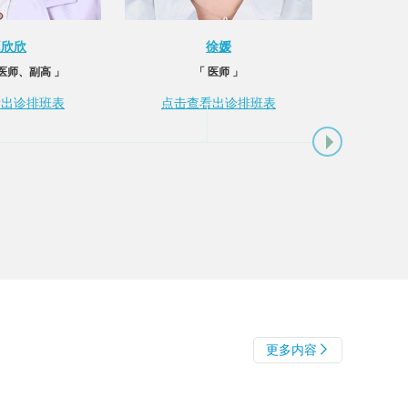
赵欣欣
徐媛
医师、副高 」
「 医师 」
「 副
看出诊排班表
点击查看出诊排班表
点击
更多内容

星期五
星期六
星期日